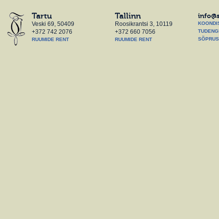
Tartu
Tallinn
info@
Veski 69, 50409
Roosikrantsi 3, 10119
KOONDI
+372 742 2076
+372 660 7056
TUDENG
SÕPRUS
RUUMIDE RENT
RUUMIDE RENT