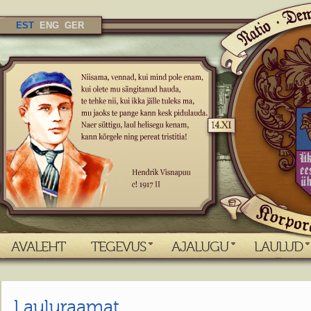
EST
ENG
GER
AVALEHT
TEGEVUS
AJALUGU
LAULUD
Lauluraamat