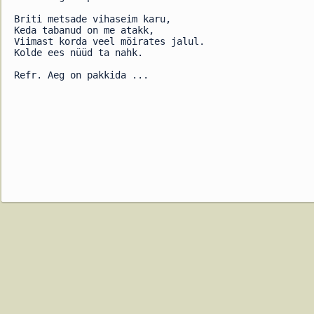
Briti metsade vihaseim karu,
Keda tabanud on me atakk,
Viimast korda veel möirates jalul.
Kolde ees nüüd ta nahk.
Refr. Aeg on pakkida ...