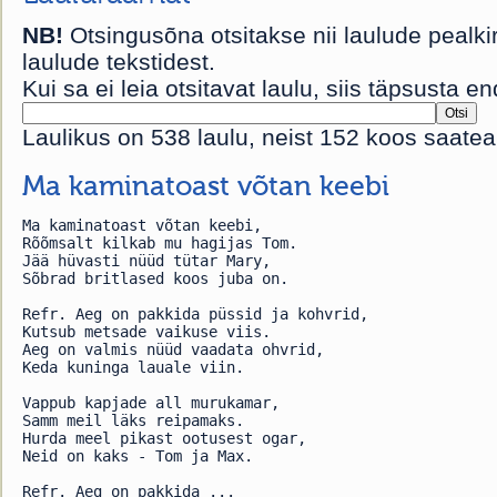
NB!
Otsingusõna otsitakse nii laulude pealkir
laulude tekstidest.
Kui sa ei leia otsitavat laulu, siis täpsusta 
Laulikus on 538 laulu, neist 152 koos saate
Ma kaminatoast võtan keebi
Ma kaminatoast võtan keebi,
Rõõmsalt kilkab mu hagijas Tom.
Jää hüvasti nüüd tütar Mary,
Sõbrad britlased koos juba on.
Refr. Aeg on pakkida püssid ja kohvrid,
Kutsub metsade vaikuse viis.
Aeg on valmis nüüd vaadata ohvrid,
Keda kuninga lauale viin.
Vappub kapjade all murukamar,
Samm meil läks reipamaks.
Hurda meel pikast ootusest ogar,
Neid on kaks - Tom ja Max.
Refr. Aeg on pakkida ...