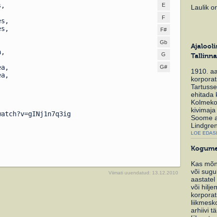
s,
E
Laulik o
F
es,
es,
F#
Gb
Ajalool
a,
G
Tallinn
ea,
G#
1910. aa
ea,
korporat
Tartusse
ehitada
Kolmekor
kivimaja
watch?v=gINj1n7q3ig
Soome a
Lindgren
LOE EDASI
Kogume
Kas mõni
või sugu
Viimati uuendatud: 13.12.2010
aastatel
või hilj
korporat
liikmes
arhiivi 