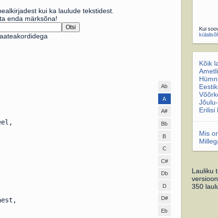
ealkirjadest kui ka laulude tekstidest.
susta enda märksõna!
Kui soov
külalisõ
 saateakordidega
Kõik l
Ametli
Hümn
Eestik
Ab
Võõrk
A
Jõulu-
Erilis
A#
eel,
Bb
Mis o
B
Mille
C
C#
Lauliku 
Db
versioon
350 laul
D
D#
äest,
Eb