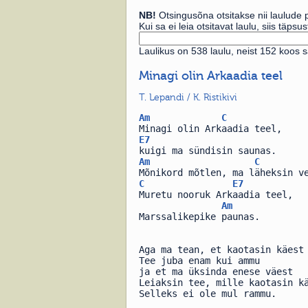
NB!
Otsingusõna otsitakse nii laulude p
Kui sa ei leia otsitavat laulu, siis täp
Laulikus on 538 laulu, neist 152 koos
Minagi olin Arkaadia teel
T. Lepandi / K. Ristikivi
Am
C
Minagi olin Arkaadia teel,
E7
kuigi ma sündisin saunas.
Am
C
Mõnikord mõtlen, ma läheksin v
C
E7
Muretu nooruk Arkaadia teel,
Am
Marssalikepike paunas.
Aga ma tean, et kaotasin käest
Tee juba enam kui ammu
ja et ma üksinda enese väest
Leiaksin tee, mille kaotasin k
Selleks ei ole mul rammu.