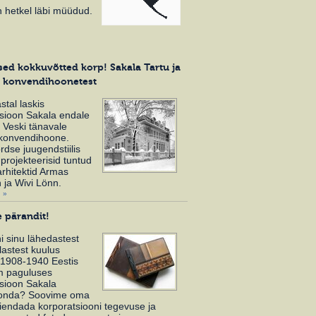
n hetkel läbi müüdud.
ised kokkuvõtted korp! Sakala Tartu ja
a konvendihoonetest
stal laskis
sioon Sakala endale
 Veski tänavale
 konvendihoone.
dse juugendstiilis
 projekteerisid tuntud
rhitektid Armas
 ja Wivi Lönn.
 »
 pärandit!
 sinu lähedastest
lastest kuulus
 1908-1940 Eestis
em paguluses
sioon Sakala
konda? Soovime oma
täiendada korporatsiooni tegevuse ja