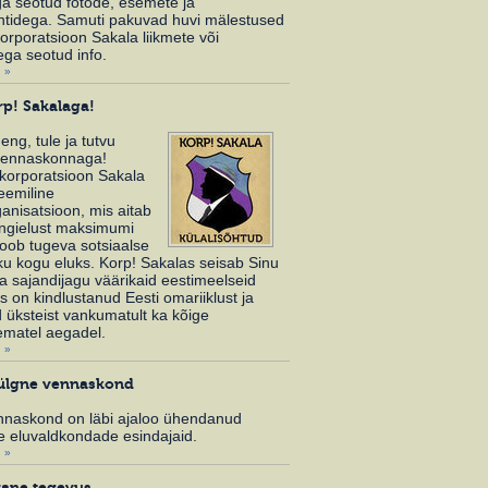
ga seotud fotode, esemete ja
tidega. Samuti pakuvad huvi mälestused
orporatsioon Sakala liikmete või
ga seotud info.
 »
rp! Sakalaga!
ng, tule ja tutvu
vennaskonnaga!
skorporatsioon Sakala
eemiline
nisatsioon, mis aitab
engielust maksimumi
 loob tugeva sotsiaalse
ku kogu eluks. Korp! Sakalas seisab Sinu
ga sajandijagu väärikaid eestimeelseid
s on kindlustanud Eesti omariiklust ja
 üksteist vankumatult ka kõige
ematel aegadel.
 »
ülgne vennaskond
nnaskond on läbi ajaloo ühendanud
e eluvaldkondade esindajaid.
 »
ane tegevus