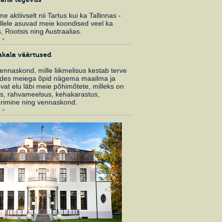
 aktiivselt nii Tartus kui ka Tallinnas -
ellele asuvad meie koondised veel ka
 Rootsis ning Austraalias.
 »
akala väärtused
nnaskond, mille liikmelisus kestab terve
tudes meiega õpid nägema maailma ja
vat elu läbi meie põhimõtete, milleks on
s, rahvameelsus, kehakarastus,
rimine ning vennaskond.
 »