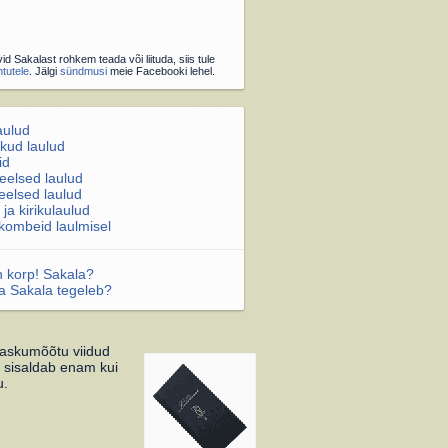
id Sakalast rohkem teada või liituda, siis tule
htutele
. Jälgi
sündmusi
meie Facebooki lehel.
aulud
kud laulud
id
eelsed laulud
eelsed laulud
 ja kirikulaulud
i kombeid laulmisel
n korp! Sakala?
ga Sakala tegeleb?
taskumõõtu viidud
 sisaldab enam kui
u.