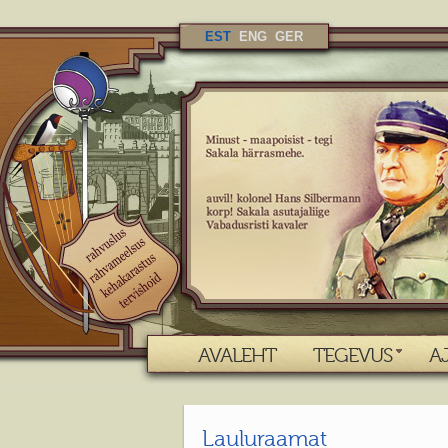
EST
ENG
GER
AVALEHT
TEGEVUS
A
Lauluraamat