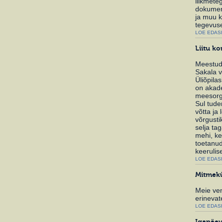
liikmete
dokumen
ja muu k
tegevuse
LOE EDASI
Liitu ko
Meestude
Sakala 
Üliõpila
on akad
meesorga
Sul tud
võtta ja
võrgusti
selja ta
mehi, ke
toetanud
keerulis
LOE EDASI
Mitmek
Meie ve
erinevat
LOE EDASI
Igapäev