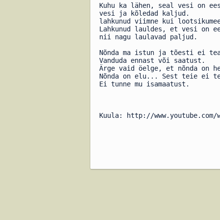
Kuhu ka lähen, seal vesi on ee
vesi ja kõledad kaljud.
lahkunud viimne kui lootsikume
Lahkunud lauldes, et vesi on e
nii nagu laulavad paljud.
Nõnda ma istun ja tõesti ei te
Vanduda ennast või saatust.
Ärge vaid öelge, et nõnda on h
Nõnda on elu... Sest teie ei t
Ei tunne mu isamaatust.
Kuula: http://www.youtube.com/