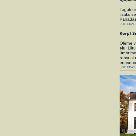
Tegutseme
lisaks s
Kanadas,
LOE EDASI
Korp! S
Oleme ve
elu! Lii
ümbritse
rahvuslu
eneseha
LOE EDASI